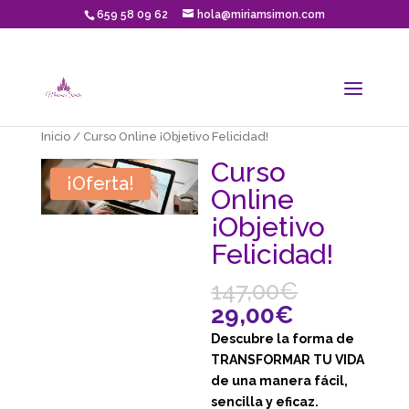
659 58 09 62
hola@miriamsimon.com
Inicio
/ Curso Online ¡Objetivo Felicidad!
Curso
¡Oferta!
Online
¡Objetivo
Felicidad!
147,00
€
29,00
€
Descubre la forma de
TRANSFORMAR TU VIDA
de una manera fácil,
sencilla y eficaz.