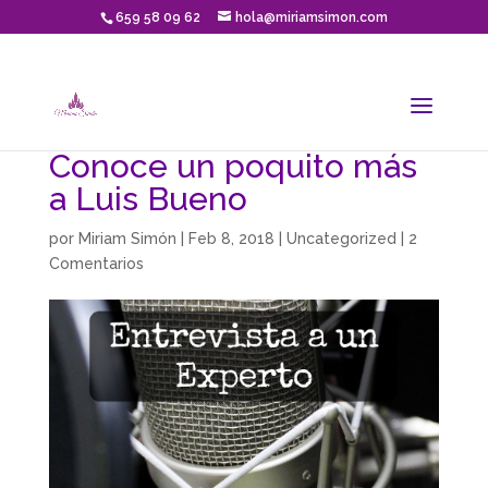
659 58 09 62
hola@miriamsimon.com
Conoce un poquito más
a Luis Bueno
por
Miriam Simón
|
Feb 8, 2018
|
Uncategorized
|
2
Comentarios