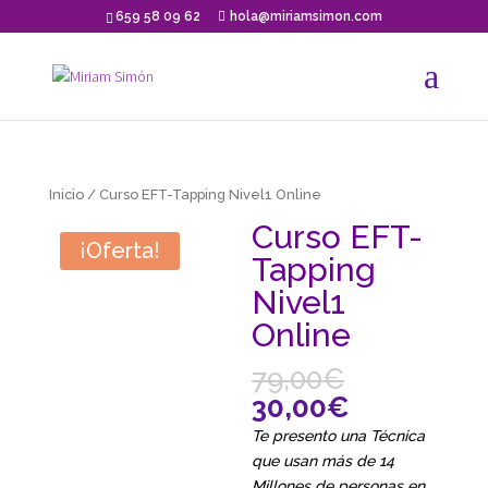
659 58 09 62
hola@miriamsimon.com
Inicio
/ Curso EFT-Tapping Nivel1 Online
Curso EFT-
¡Oferta!
Tapping
Nivel1
Online
79,00
€
30,00
€
Te presento una Técnica
que usan más de 14
Millones de personas en