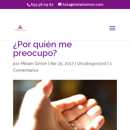
659 58 09 62
hola@miriamsimon.com
¿Por quién me
preocupo?
por
Miriam Simón
|
Abr 25, 2017
|
Uncategorized
|
2
Comentarios