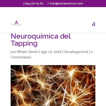
659 58 09 62
hola@miriamsimon.com
Neuroquímica del
Tapping
por
Miriam Simón
|
Ago 10, 2016
|
Uncategorized
|
0
Comentarios