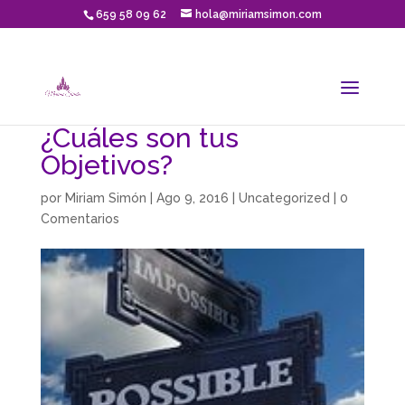
659 58 09 62
hola@miriamsimon.com
¿Cuáles son tus
Objetivos?
por
Miriam Simón
|
Ago 9, 2016
|
Uncategorized
|
0
Comentarios