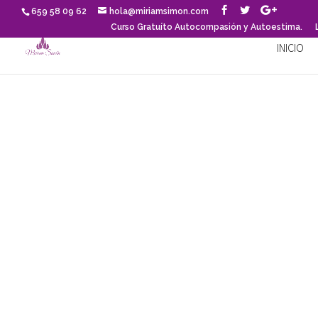
659 58 09 62
hola@miriamsimon.com
Curso Gratuíto Autocompasión y Autoestima.
INICIO