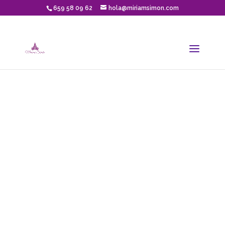
659 58 09 62
hola@miriamsimon.com