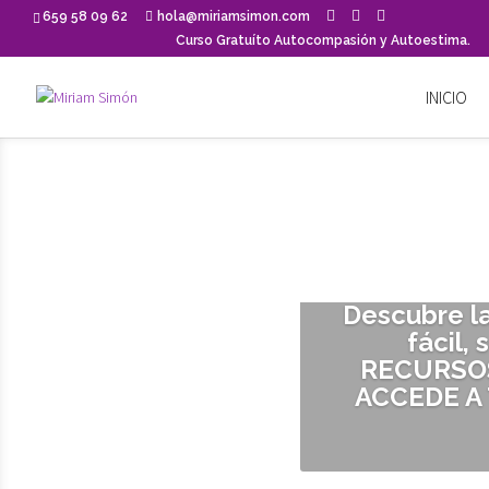
659 58 09 62
hola@miriamsimon.com
Curso Gratuíto Autocompasión y Autoestima.
INICIO
Descubre l
fácil,
RECURSOS
ACCEDE A 