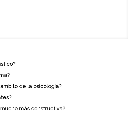
ístico?
lma?
ámbito de la psicología?
ntes?
a mucho más constructiva?