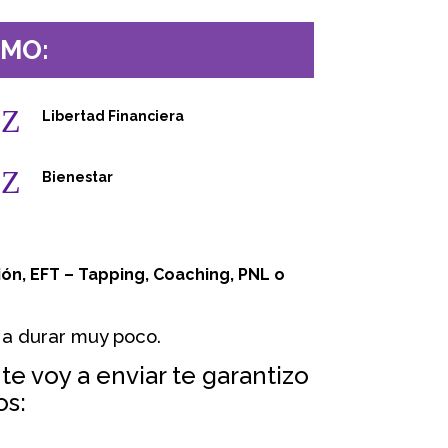
OMO:
Z
Libertad Financiera
Z
Bienestar
ión, EFT – Tapping, Coaching, PNL o
a durar muy poco.
te voy a enviar te garantizo
os: