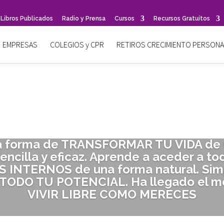
Libros Publicados
Radio y Prensa
Cursos
Recursos Gratuítos
EMPRESAS
COLEGIOS y CPR
RETIROS CRECIMIENTO PERSONA
a forma de TRANSFORMAR TU VIDA de
 sencilla y eficaz. Aprende a aceder a to
 INTERNOS de una forma natural. Sim
TODO TU POTENCIAL. Ha llegado el 
VIVIR LIBRE COMO MERECES