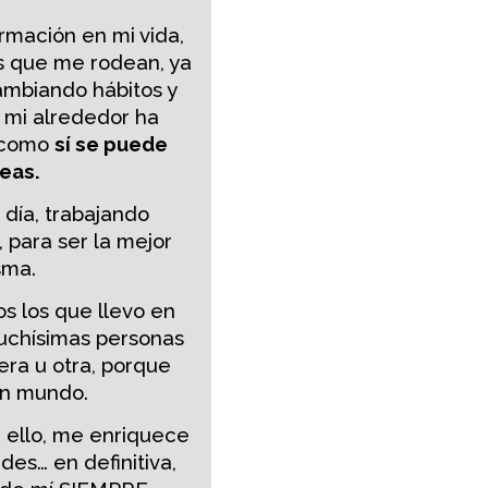
rmación en mi vida,
s que me rodean, ya
ambiando hábitos y
 mi alrededor ha
e como
sí se puede
eas.
día, trabajando
 para ser la mejor
sma.
s los que llevo en
uchísimas personas
ra u otra, porque
un mundo.
n ello, me enriquece
des… en definitiva,