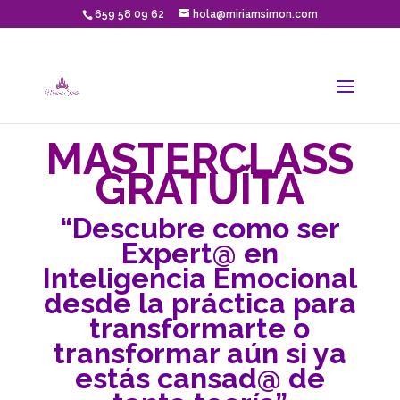
659 58 09 62
hola@miriamsimon.com
MASTERCLASS
GRATUÍTA
“Descubre como ser
Expert@ en
Inteligencia Emocional
desde la práctica para
transformarte o
transformar aún si ya
estás cansad@ de