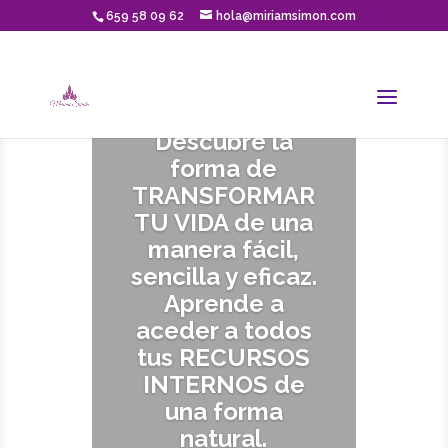
659 58 09 62
hola@miriamsimon.com
Descubre la
forma de
TRANSFORMAR
TU VIDA de una
manera fácil,
sencilla y eficaz.
Aprende a
aceder a todos
tus RECURSOS
INTERNOS de
una forma
natural.