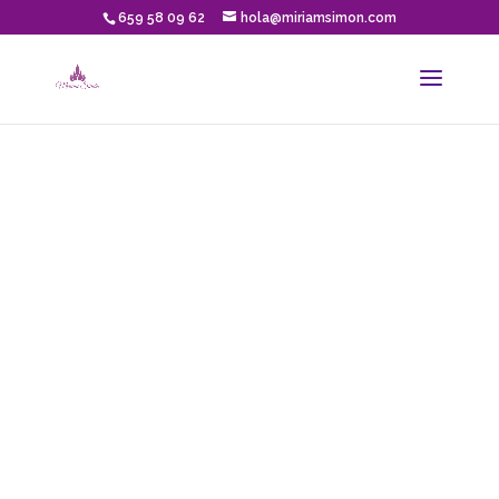
659 58 09 62
hola@miriamsimon.com