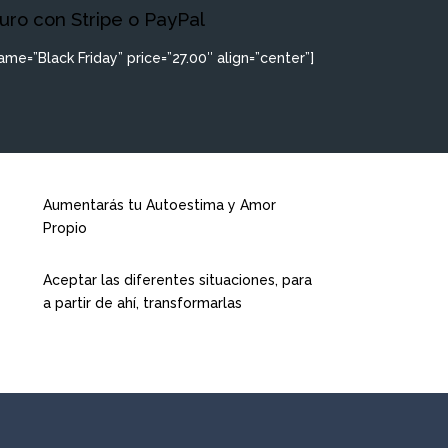
ro con Stripe o PayPal
me=”Black Friday” price=”27.00″ align=”center”]
Aumentarás tu Autoestima y Amor
Propio
Aceptar las diferentes situaciones, para
a partir de ahí, transformarlas