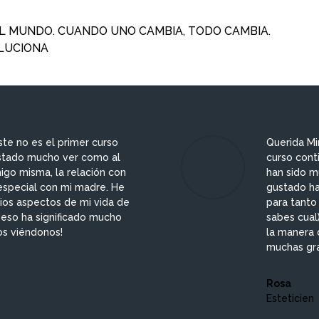
 MUNDO. CUANDO UNO CAMBIA, TODO CAMBIA.
LUCIONA
ste no es el primer curso
Querida Mi
stado mucho ver como al
curso cont
igo misma, la relación con
han sido m
especial con mi madre. He
gustado ha
ios aspectos de mi vida de
para tanto
 eso ha significado mucho
sabes cual
os viéndonos!
la manera 
muchas gra
Rosa
Esteticien