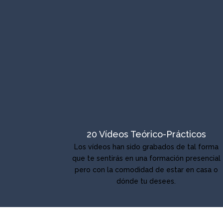
20 Vídeos Teórico-Prácticos
Los vídeos han sido grabados de tal forma
que te sentirás en una formación presencial
pero con la comodidad de estar en casa o
dónde tu desees.