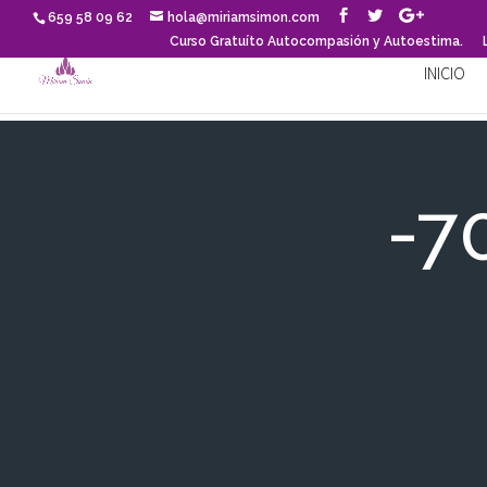
659 58 09 62
hola@miriamsimon.com
Curso Gratuíto Autocompasión y Autoestima.
INICIO
-7