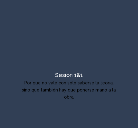
Sesión 1&1
Por que no vale con sólo saberse la teoría,
sino que también hay que ponerse mano a la
obra